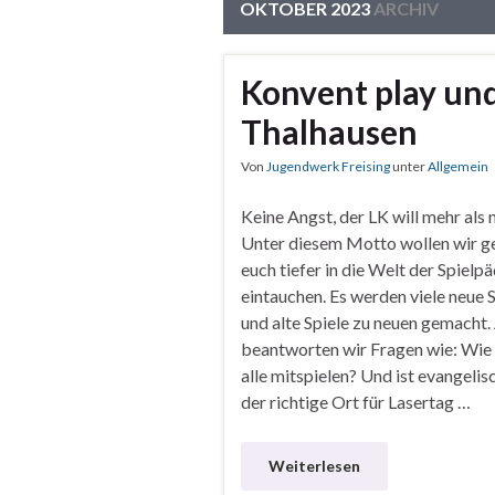
OKTOBER 2023
ARCHIV
Konvent play und 
Thalhausen
Von
Jugendwerk Freising
unter
Allgemein
Keine Angst, der LK will mehr als n
Unter diesem Motto wollen wir 
euch tiefer in die Welt der Spiel
eintauchen. Es werden viele neue S
und alte Spiele zu neuen gemach
beantworten wir Fragen wie: Wie
alle mitspielen? Und ist evangeli
der richtige Ort für Lasertag …
Weiterlesen