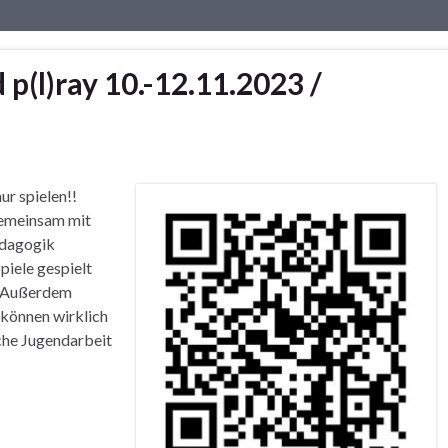
p(l)ray 10.-12.11.2023 /
ur spielen!!
gemeinsam mit
pädagogik
piele gespielt
t. Außerdem
 können wirklich
sche Jugendarbeit