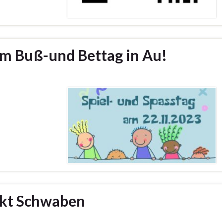
am Buß-und Bettag in Au!
rkt Schwaben