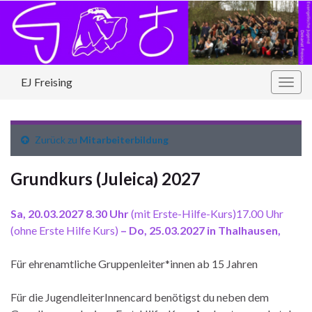
EJ Freising
Navi
umsc
Zurück zu
Mitarbeiterbildung
Grundkurs (Juleica) 2027
Sa, 20.03.2027 8.30 Uhr
(mit Erste-Hilfe-Kurs)17.00 Uhr
(ohne Erste Hilfe Kurs)
– Do, 25.03.2027 in Thalhausen,
Für ehrenamtliche Gruppenleiter*innen ab 15 Jahren
Für die JugendleiterInnencard benötigst du neben dem