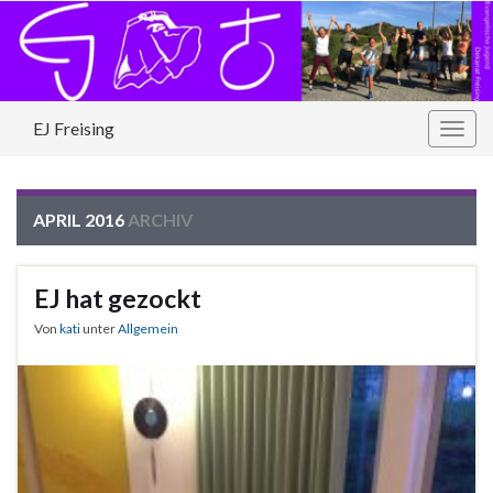
EJ Freising
Navi
umsc
APRIL 2016
ARCHIV
EJ hat gezockt
Von
kati
unter
Allgemein