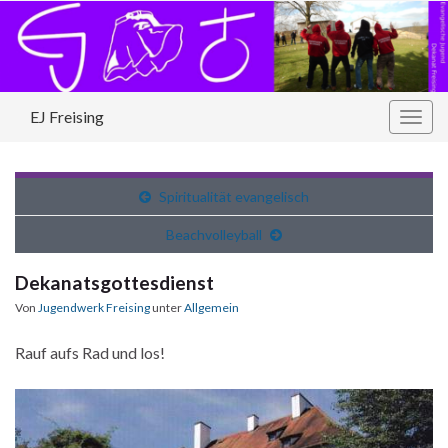
EJ Freising
Navi
umsc
Spiritualität evangelisch
Beachvolleyball
Dekanatsgottesdienst
Von
Jugendwerk Freising
unter
Allgemein
Rauf aufs Rad und los!